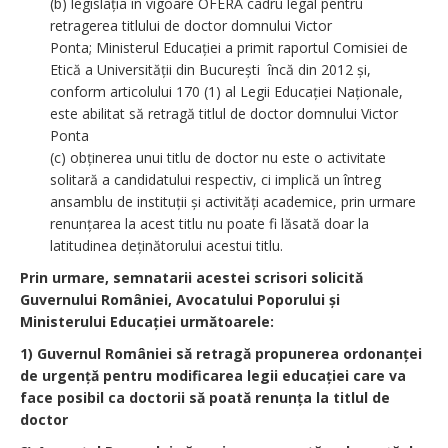
(b) legislația în vigoare OFERĂ cadru legal pentru
retragerea titlului de doctor domnului Victor
Ponta; Ministerul Educației a primit raportul Comisiei de
Etică a Universității din București încă din 2012 și,
conform articolului 170 (1) al Legii Educației Naționale,
este abilitat să retragă titlul de doctor domnului Victor
Ponta
(c) obținerea unui titlu de doctor nu este o activitate
solitară a candidatului respectiv, ci implică un întreg
ansamblu de instituții și activități academice, prin urmare
renunțarea la acest titlu nu poate fi lăsată doar la
latitudinea deținătorului acestui titlu.
Prin urmare, semnatarii acestei scrisori solicită
Guvernului României, Avocatului Poporului și
Ministerului Educației următoarele:
1) Guvernul României să retragă propunerea ordonanței
de urgență pentru modificarea legii educației care va
face posibil ca doctorii să poată renunța la titlul de
doctor