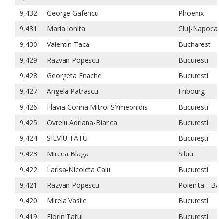
9,432
George Gafencu
Phoenix
9,431
Maria Ionita
Cluj-Napoca
9,430
Valentin Taca
Bucharest
9,429
Razvan Popescu
Bucuresti
9,428
Georgeta Enache
Bucuresti
9,427
Angela Patrascu
Fribourg
9,426
Flavia-Corina Mitroi-SYmeonidis
Bucuresti
9,425
Ovreiu Adriana-Bianca
Bucuresti
9,424
SILVIU TATU
București
9,423
Mircea Blaga
Sibiu
9,422
Larisa-Nicoleta Calu
Bucuresti
9,421
Razvan Popescu
Poienita - Bal
9,420
Mirela Vasile
Bucuresti
9,419
Florin Tatui
Bucuresti