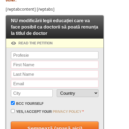
other.
[/wptabcontent] [/wptabs]
NU modificării legii educației care va
face posibil ca doctorii să poată renunța
la titlul de doctor
READ THE PETITION
BCC YOURSELF
YES, I ACCEPT YOUR
PRIVACY POLICY
*
Semnează (apasă aici)