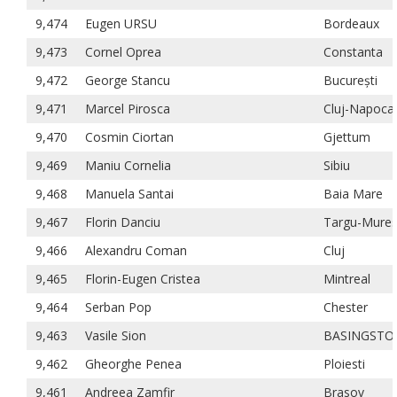
9,474
Eugen URSU
Bordeaux
9,473
Cornel Oprea
Constanta
9,472
George Stancu
București
9,471
Marcel Pirosca
Cluj-Napoca
9,470
Cosmin Ciortan
Gjettum
9,469
Maniu Cornelia
Sibiu
9,468
Manuela Santai
Baia Mare
9,467
Florin Danciu
Targu-Mure
9,466
Alexandru Coman
Cluj
9,465
Florin-Eugen Cristea
Mintreal
9,464
Serban Pop
Chester
9,463
Vasile Sion
BASINGSTO
9,462
Gheorghe Penea
Ploiesti
9,461
Andreea Zamfir
Brasov