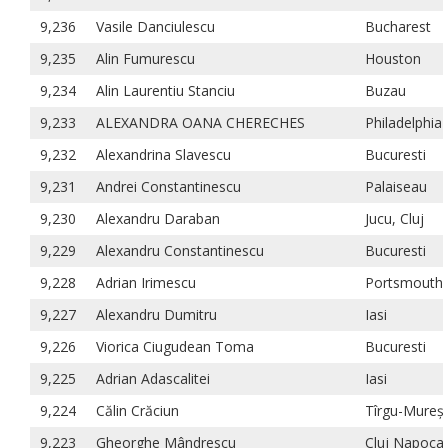
9,236
Vasile Danciulescu
Bucharest
9,235
Alin Fumurescu
Houston
9,234
Alin Laurentiu Stanciu
Buzau
9,233
ALEXANDRA OANA CHERECHES
Philadelphia
9,232
Alexandrina Slavescu
Bucuresti
9,231
Andrei Constantinescu
Palaiseau
9,230
Alexandru Daraban
Jucu, Cluj
9,229
Alexandru Constantinescu
Bucuresti
9,228
Adrian Irimescu
Portsmouth
9,227
Alexandru Dumitru
Iasi
9,226
Viorica Ciugudean Toma
Bucuresti
9,225
Adrian Adascalitei
Iasi
9,224
Călin Crăciun
Tîrgu-Mureș
9,223
Gheorghe Mândrescu
Cluj Napoca