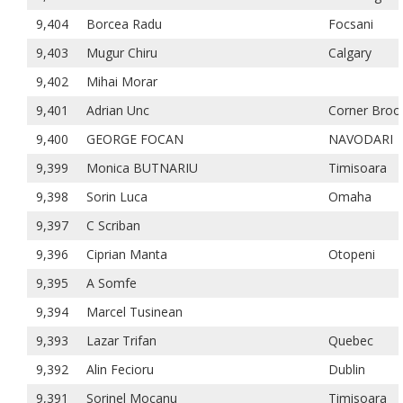
9,404
Borcea Radu
Focsani
9,403
Mugur Chiru
Calgary
9,402
Mihai Morar
9,401
Adrian Unc
Corner Broo
9,400
GEORGE FOCAN
NAVODARI
9,399
Monica BUTNARIU
Timisoara
9,398
Sorin Luca
Omaha
9,397
C Scriban
9,396
Ciprian Manta
Otopeni
9,395
A Somfe
9,394
Marcel Tusinean
9,393
Lazar Trifan
Quebec
9,392
Alin Fecioru
Dublin
9,391
Sorinel Mocanu
Timisoara