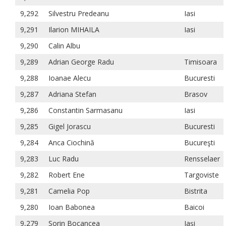
9,292
Silvestru Predeanu
Iasi
9,291
Ilarion MIHAILA
Iasi
9,290
Calin Albu
9,289
Adrian George Radu
Timisoara
9,288
Ioanae Alecu
Bucuresti
9,287
Adriana Stefan
Brasov
9,286
Constantin Sarmasanu
Iasi
9,285
Gigel Jorascu
Bucuresti
9,284
Anca Ciochină
Bucureşti
9,283
Luc Radu
Rensselaer
9,282
Robert Ene
Targoviste
9,281
Camelia Pop
Bistrita
9,280
Ioan Babonea
Baicoi
9,279
Sorin Bocancea
Iași