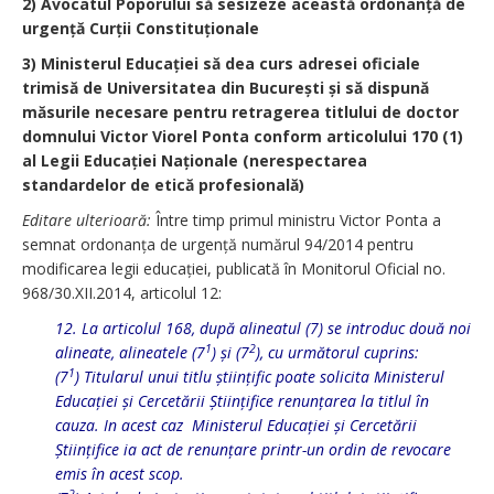
2) Avocatul Poporului să sesizeze această ordonanță de
urgență Curții Constituționale
3) Ministerul Educației să dea curs adresei oficiale
trimisă de Universitatea din București și să dispună
măsurile necesare pentru retragerea titlului de doctor
domnului Victor Viorel Ponta conform articolului 170 (1)
al Legii Educației Naționale (nerespectarea
standardelor de etică profesională)
Editare ulterioară:
Între timp primul ministru Victor Ponta a
semnat ordonanța de urgență numărul 94/2014 pentru
modificarea legii educației, publicată în Monitorul Oficial no.
968/30.XII.2014, articolul 12:
12. La articolul 168, după alineatul (7) se introduc două noi
1
2
alineate, alineatele (7
) și (7
), cu următorul cuprins:
1
(7
) Titularul unui titlu științific poate solicita Ministerul
Educației și Cercetării Științifice renunțarea la titlul în
cauza. In acest caz Ministerul Educației și Cercetării
Științifice ia act de renunțare printr-un ordin de revocare
emis în acest scop.
2