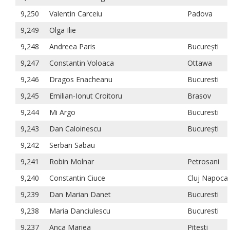
9,250
Valentin Carceiu
Padova
9,249
Olga Ilie
9,248
Andreea Paris
București
9,247
Constantin Voloaca
Ottawa
9,246
Dragos Enacheanu
Bucuresti
9,245
Emilian-Ionut Croitoru
Brasov
9,244
Mi Argo
Bucuresti
9,243
Dan Caloinescu
București
9,242
Serban Sabau
9,241
Robin Molnar
Petrosani
9,240
Constantin Ciuce
Cluj Napoca
9,239
Dan Marian Danet
Bucuresti
9,238
Maria Danciulescu
Bucuresti
9,237
Anca Mariea
Pitesti