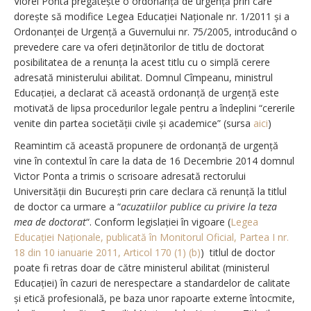
Viorel Ponta pregătește o ordonanță de urgență prin care
dorește să modifice Legea Educației Naționale nr. 1/2011 și a
Ordonanței de Urgență a Guvernului nr. 75/2005, introducând o
prevedere care va oferi deținătorilor de titlu de doctorat
posibilitatea de a renunța la acest titlu cu o simplă cerere
adresată ministerului abilitat. Domnul Cîmpeanu, ministrul
Educației, a declarat că această ordonanță de urgență este
motivată de lipsa procedurilor legale pentru a îndeplini “cererile
venite din partea societății civile și academice” (sursa
aici
)
Reamintim că această propunere de ordonanță de urgență
vine în contextul în care la data de 16 Decembrie 2014 domnul
Victor Ponta a trimis o scrisoare adresată rectorului
Universității din București prin care declara că renunță la titlul
de doctor ca urmare a “
acuzatiilor publice cu privire la teza
mea de doctorat
“. Conform legislației în vigoare (
Legea
Educației Naționale, publicată în Monitorul Oficial, Partea I nr.
18 din 10 ianuarie 2011,
Articol 170 (1) (b)
) titlul de doctor
poate fi retras doar de către ministerul abilitat (ministerul
Educației) în cazuri de nerespectare a standardelor de calitate
și etică profesională, pe baza unor rapoarte externe întocmite,