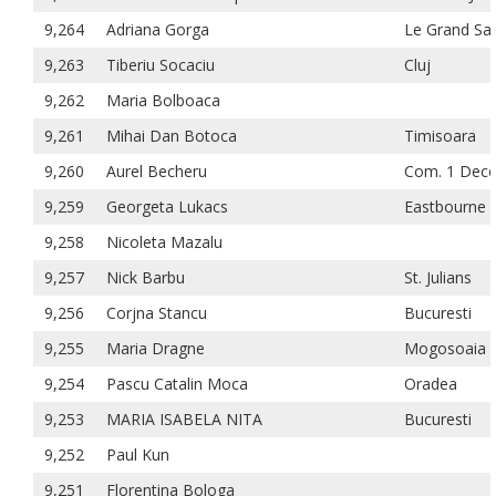
9,264
Adriana Gorga
Le Grand Sa
9,263
Tiberiu Socaciu
Cluj
9,262
Maria Bolboaca
9,261
Mihai Dan Botoca
Timisoara
9,260
Aurel Becheru
Com. 1 Dec
9,259
Georgeta Lukacs
Eastbourne
9,258
Nicoleta Mazalu
9,257
Nick Barbu
St. Julians
9,256
Corjna Stancu
Bucuresti
9,255
Maria Dragne
Mogosoaia
9,254
Pascu Catalin Moca
Oradea
9,253
MARIA ISABELA NITA
Bucuresti
9,252
Paul Kun
9,251
Florentina Bologa