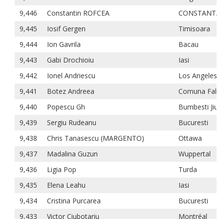
9,446
Constantin ROFCEA
CONSTANT
9,445
Iosif Gergen
Timisoara
9,444
Ion Gavrila
Bacau
9,443
Gabi Drochioiu
Iasi
9,442
Ionel Andriescu
Los Angeles
9,441
Botez Andreea
Comuna Falc
9,440
Popescu Gh
Bumbesti Jiu
9,439
Sergiu Rudeanu
Bucuresti
9,438
Chris Tanasescu (MARGENTO)
Ottawa
9,437
Madalina Guzun
Wuppertal
9,436
Ligia Pop
Turda
9,435
Elena Leahu
Iasi
9,434
Cristina Purcarea
Bucuresti
9,433
Victor Ciubotariu
Montréal