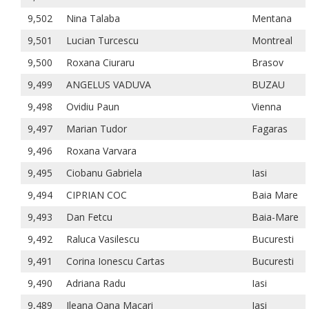
9,502
Nina Talaba
Mentana
9,501
Lucian Turcescu
Montreal
9,500
Roxana Ciuraru
Brasov
9,499
ANGELUS VADUVA
BUZAU
9,498
Ovidiu Paun
Vienna
9,497
Marian Tudor
Fagaras
9,496
Roxana Varvara
9,495
Ciobanu Gabriela
Iasi
9,494
CIPRIAN COC
Baia Mare
9,493
Dan Fetcu
Baia-Mare
9,492
Raluca Vasilescu
Bucuresti
9,491
Corina Ionescu Cartas
Bucuresti
9,490
Adriana Radu
Iasi
9,489
Ileana Oana Macari
Iasi