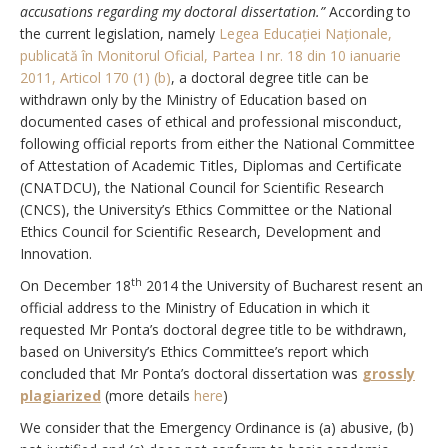
accusations regarding my doctoral dissertation.”
According to
the current legislation, namely
Legea Educației Naționale,
publicată în Monitorul Oficial, Partea I nr. 18 din 10 ianuarie
2011,
Articol 170 (1) (b)
, a doctoral degree title can be
withdrawn only by the Ministry of Education based on
documented cases of ethical and professional misconduct,
following official reports from either the National Committee
of Attestation of Academic Titles, Diplomas and Certificate
(CNATDCU), the National Council for Scientific Research
(CNCS), the University’s Ethics Committee or the National
Ethics Council for Scientific Research, Development and
Innovation.
th
On December 18
2014 the University of Bucharest resent an
official address to the Ministry of Education in which it
requested Mr Ponta’s doctoral degree title to be withdrawn,
based on University’s Ethics Committee’s report which
concluded that Mr Ponta’s doctoral dissertation was
grossly
plagiarized
(more details
here
)
We consider that the Emergency Ordinance is (a) abusive, (b)