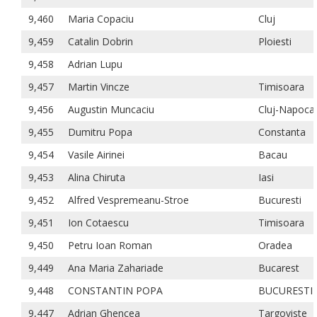
9,460
Maria Copaciu
Cluj
9,459
Catalin Dobrin
Ploiesti
9,458
Adrian Lupu
9,457
Martin Vincze
Timisoara
9,456
Augustin Muncaciu
Cluj-Napoca
9,455
Dumitru Popa
Constanta
9,454
Vasile Airinei
Bacau
9,453
Alina Chiruta
Iasi
9,452
Alfred Vespremeanu-Stroe
Bucuresti
9,451
Ion Cotaescu
Timisoara
9,450
Petru Ioan Roman
Oradea
9,449
Ana Maria Zahariade
Bucarest
9,448
CONSTANTIN POPA
BUCURESTI
9,447
Adrian Ghencea
Targoviste