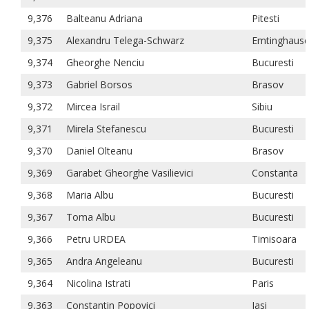
9,376
Balteanu Adriana
Pitesti
9,375
Alexandru Telega-Schwarz
Emtinghaus
9,374
Gheorghe Nenciu
Bucuresti
9,373
Gabriel Borsos
Brasov
9,372
Mircea Israil
Sibiu
9,371
Mirela Stefanescu
Bucuresti
9,370
Daniel Olteanu
Brasov
9,369
Garabet Gheorghe Vasilievici
Constanta
9,368
Maria Albu
Bucuresti
9,367
Toma Albu
Bucuresti
9,366
Petru URDEA
Timisoara
9,365
Andra Angeleanu
Bucuresti
9,364
Nicolina Istrati
Paris
9,363
Constantin Popovici
Iasi