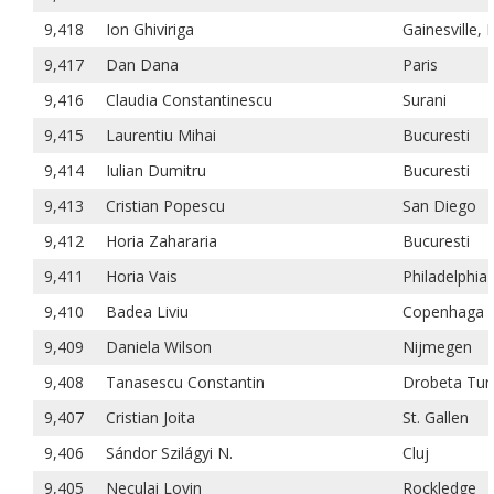
9,418
Ion Ghiviriga
Gainesville, F
9,417
Dan Dana
Paris
9,416
Claudia Constantinescu
Surani
9,415
Laurentiu Mihai
Bucuresti
9,414
Iulian Dumitru
Bucuresti
9,413
Cristian Popescu
San Diego
9,412
Horia Zahararia
Bucuresti
9,411
Horia Vais
Philadelphia
9,410
Badea Liviu
Copenhaga
9,409
Daniela Wilson
Nijmegen
9,408
Tanasescu Constantin
Drobeta Tur
9,407
Cristian Joita
St. Gallen
9,406
Sándor Szilágyi N.
Cluj
9,405
Neculai Lovin
Rockledge