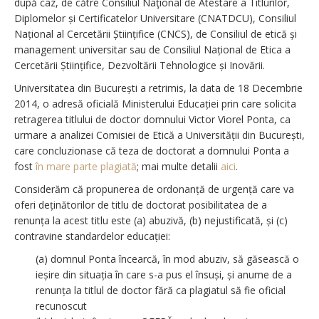
după caz, de către
Consiliul Naţional de Atestare a Titlurilor,
Diplomelor și Certificatelor Universitare
(CNATDCU), Consiliul
Național al Cercetării Științifice (CNCS), de Consiliul de etică și
management universitar sau de Consiliul Național de Etica a
Cercetării Științifice, Dezvoltării Tehnologice și Inovării.
Universitatea din București a retrimis, la data de 18 Decembrie
2014, o adresă oficială Ministerului Educației prin care solicita
retragerea titlului de doctor domnului Victor Viorel Ponta, ca
urmare a analizei Comisiei de Etică a Universității din București,
care concluzionase că teza de doctorat a domnului Ponta a
fost
în mare parte plagiată
; mai multe detalii
aici
.
Considerăm că propunerea de ordonanță de urgență care va
oferi deținătorilor de titlu de doctorat posibilitatea de a
renunța la acest titlu este (a) abuzivă, (b) nejustificată, și (c)
contravine standardelor educației:
(a) domnul Ponta încearcă, în mod abuziv, să găsească o
ieșire din situația în care s-a pus el însuși, și anume de a
renunța la titlul de doctor fără ca plagiatul să fie oficial
recunoscut