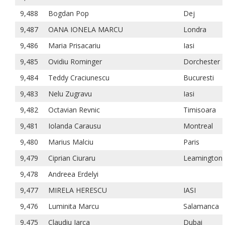
9,488
Bogdan Pop
Dej
9,487
OANA IONELA MARCU
Londra
9,486
Maria Prisacariu
Iasi
9,485
Ovidiu Rominger
Dorchester
9,484
Teddy Craciunescu
Bucuresti
9,483
Nelu Zugravu
Iasi
9,482
Octavian Revnic
Timisoara
9,481
Iolanda Carausu
Montreal
9,480
Marius Malciu
Paris
9,479
Ciprian Ciuraru
Leamington
9,478
Andreea Erdelyi
9,477
MIRELA HERESCU
IASI
9,476
Luminita Marcu
Salamanca
9,475
Claudiu Iarca
Dubai