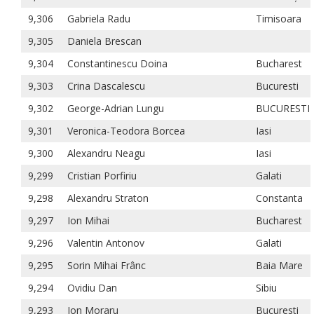
9,306
Gabriela Radu
Timisoara
9,305
Daniela Brescan
9,304
Constantinescu Doina
Bucharest
9,303
Crina Dascalescu
Bucuresti
9,302
George-Adrian Lungu
BUCURESTI
9,301
Veronica-Teodora Borcea
Iasi
9,300
Alexandru Neagu
Iasi
9,299
Cristian Porfiriu
Galati
9,298
Alexandru Straton
Constanta
9,297
Ion Mihai
Bucharest
9,296
Valentin Antonov
Galati
9,295
Sorin Mihai Frânc
Baia Mare
9,294
Ovidiu Dan
Sibiu
9,293
Ion Moraru
Bucuresti