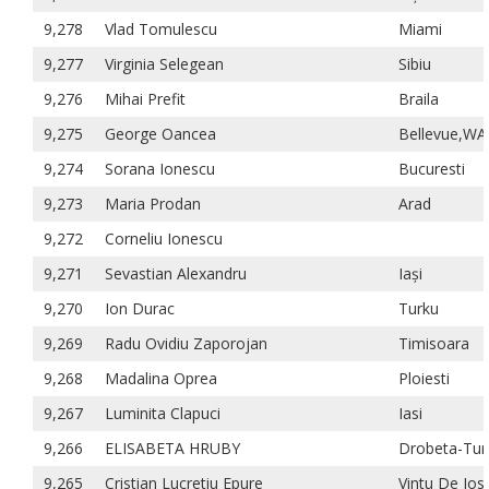
9,278
Vlad Tomulescu
Miami
9,277
Virginia Selegean
Sibiu
9,276
Mihai Prefit
Braila
9,275
George Oancea
Bellevue,WA
9,274
Sorana Ionescu
Bucuresti
9,273
Maria Prodan
Arad
9,272
Corneliu Ionescu
9,271
Sevastian Alexandru
Iași
9,270
Ion Durac
Turku
9,269
Radu Ovidiu Zaporojan
Timisoara
9,268
Madalina Oprea
Ploiesti
9,267
Luminita Clapuci
Iasi
9,266
ELISABETA HRUBY
Drobeta-Tur
9,265
Cristian Lucretiu Epure
Vintu De Jos