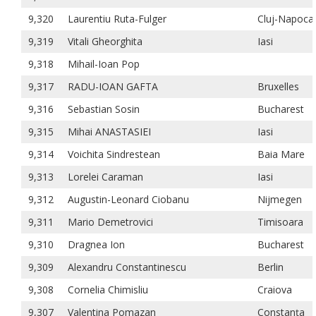
9,320
Laurentiu Ruta-Fulger
Cluj-Napoca
9,319
Vitali Gheorghita
Iasi
9,318
Mihail-Ioan Pop
9,317
RADU-IOAN GAFTA
Bruxelles
9,316
Sebastian Sosin
Bucharest
9,315
Mihai ANASTASIEI
Iasi
9,314
Voichita Sindrestean
Baia Mare
9,313
Lorelei Caraman
Iasi
9,312
Augustin-Leonard Ciobanu
Nijmegen
9,311
Mario Demetrovici
Timisoara
9,310
Dragnea Ion
Bucharest
9,309
Alexandru Constantinescu
Berlin
9,308
Cornelia Chimisliu
Craiova
9,307
Valentina Pomazan
Constanța