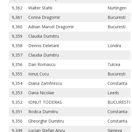
9,362
Walter Stahli
Nürtingen
9,361
Corina Dragomir
Bucuresti
9,360
Adrian Marcel Dragomir
Bucuresti
9,359
Claudia Dumitru
9,358
Dennis Deletant
Londra
9,357
Claudia Dumitru
9,356
Dan Romascu
Tulcea
9,355
Ionuț Cucu
București
9,354
Diana Zamfirescu
Constanta
9,353
Oana Nicolae
Leeds
9,352
IONUT TODERAS
BUCURESTI
9,351
Rodica Dumitru
Constanta
9,350
Gheorghe Dumitru
Constanta
9,349
Lucian Stefan Ancu
Geneva