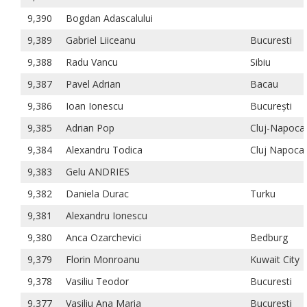
9,390
Bogdan Adascalului
9,389
Gabriel Liiceanu
Bucuresti
9,388
Radu Vancu
Sibiu
9,387
Pavel Adrian
Bacau
9,386
Ioan Ionescu
București
9,385
Adrian Pop
Cluj-Napoca
9,384
Alexandru Todica
Cluj Napoca
9,383
Gelu ANDRIES
9,382
Daniela Durac
Turku
9,381
Alexandru Ionescu
9,380
Anca Ozarchevici
Bedburg
9,379
Florin Monroanu
Kuwait City
9,378
Vasiliu Teodor
Bucuresti
9,377
Vasiliu Ana Maria
Bucuresti