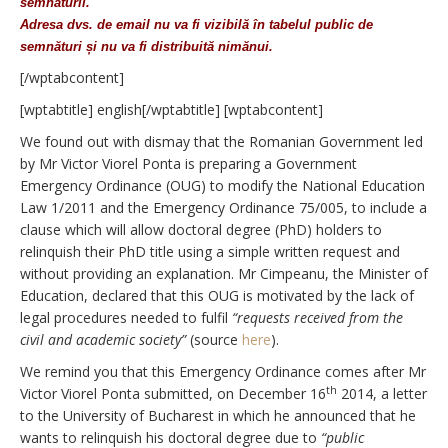
semnăturii.
Adresa dvs. de email nu va fi vizibilă în tabelul public de
semnături și nu va fi distribuită nimănui.
[/wptabcontent]
[wptabtitle] english[/wptabtitle] [wptabcontent]
We found out with dismay that the Romanian Government led
by Mr Victor Viorel Ponta is preparing a Government
Emergency Ordinance (OUG) to modify the National Education
Law 1/2011 and the Emergency Ordinance 75/005, to include a
clause which will allow doctoral degree (PhD) holders to
relinquish their PhD title using a simple written request and
without providing an explanation. Mr Cimpeanu, the Minister of
Education, declared that this OUG is motivated by the lack of
legal procedures needed to fulfil
“requests received from the
civil and academic society”
(source
here
).
We remind you that this Emergency Ordinance comes after Mr
th
Victor Viorel Ponta submitted, on December 16
2014, a letter
to the University of Bucharest in which he announced that he
wants to relinquish his doctoral degree due to
“public