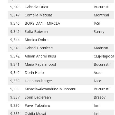
9,348
Gabriela Dricu
Bucuresti
9,347
Cornelia Mateias
Montréal
9,346
BORS DAN - MIRCEA
IASI
9,345
Sofia Boiesan
Surrey
9,344
Monica Dobre
9,343
Gabriel Cornilescu
Madison
9,342
Adrian Andrei Rusu
Cluj-Napoca
9,341
Maria Papaianopol
Bucuresti
9,340
Dorin Herlo
Arad
9,339
Liana Heuberger
Nice
9,338
Mihaela-Alexandrina Munteanu
Bucuresti
9,337
Sorin Beclerean
Brasov
9,336
Pavel Talpalaru
Iasi
9,335
Ovidiu Musat
Iasi